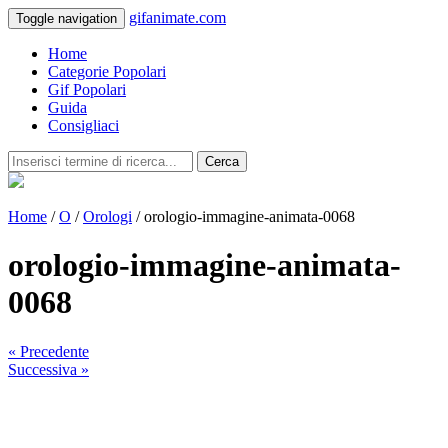
gifanimate.com
Toggle navigation
Home
Categorie Popolari
Gif Popolari
Guida
Consigliaci
Cerca
Home
/
O
/
Orologi
/ orologio-immagine-animata-0068
orologio-immagine-animata-
0068
« Precedente
Successiva »