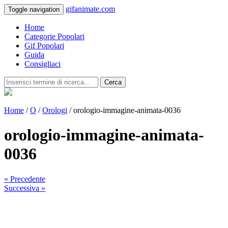
gifanimate.com
Toggle navigation
Home
Categorie Popolari
Gif Popolari
Guida
Consigliaci
Cerca
Home
/
O
/
Orologi
/ orologio-immagine-animata-0036
orologio-immagine-animata-
0036
« Precedente
Successiva »