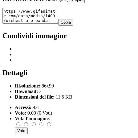
Copia
Condividi immagine
Dettagli
Risoluzione:
86x90
Download:
3
Dimensioni del file:
11.5 KB
Accessi:
931
Voto:
0.00 (0 Voti)
Vota l'immagine
: