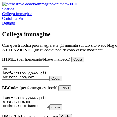
Scarica
Collega immagine
Cartolina Virtuale
Dettagli
Collega immagine
Con questi codici puoi integrare la gif animata sul tuo sito web, blog 
ATTENZIONE:
Questi codici non devono essere modificati!
HTML:
(per homepage/blog/e-mail/ecc.)
Copia
Copia
BBCode:
(per forum/guest book)
Copia
Copia
URL:
(URL diretto all'immagine)
Copia