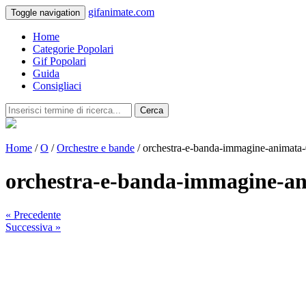
gifanimate.com
Toggle navigation
Home
Categorie Popolari
Gif Popolari
Guida
Consigliaci
Cerca
Home
/
O
/
Orchestre e bande
/ orchestra-e-banda-immagine-animata
orchestra-e-banda-immagine-a
« Precedente
Successiva »