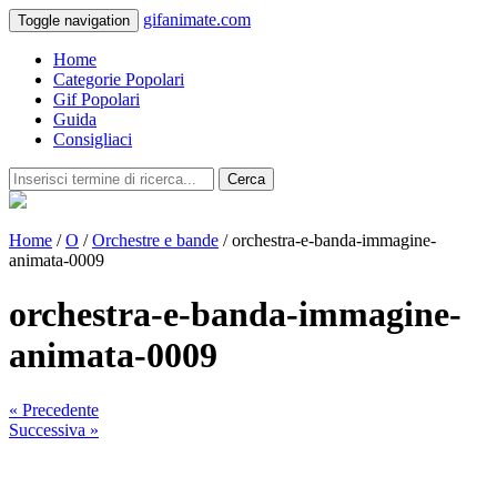
gifanimate.com
Toggle navigation
Home
Categorie Popolari
Gif Popolari
Guida
Consigliaci
Cerca
Home
/
O
/
Orchestre e bande
/ orchestra-e-banda-immagine-
animata-0009
orchestra-e-banda-immagine-
animata-0009
« Precedente
Successiva »