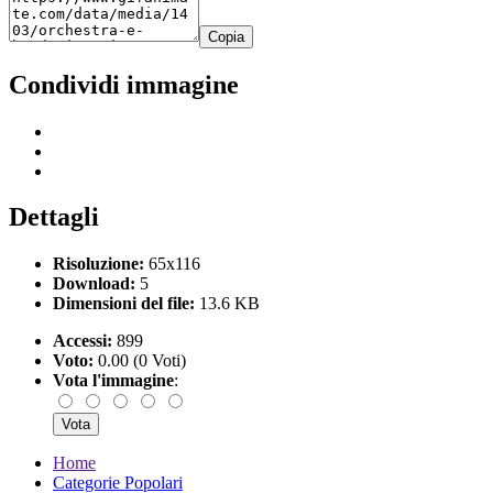
Copia
Condividi immagine
Dettagli
Risoluzione:
65x116
Download:
5
Dimensioni del file:
13.6 KB
Accessi:
899
Voto:
0.00 (0 Voti)
Vota l'immagine
:
Home
Categorie Popolari