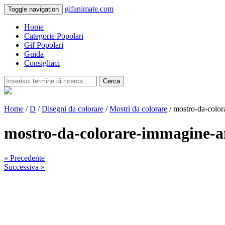
gifanimate.com
Toggle navigation
Home
Categorie Popolari
Gif Popolari
Guida
Consigliaci
Cerca
Home
/
D
/
Disegni da colorare
/
Mostri da colorare
/ mostro-da-colo
mostro-da-colorare-immagine-
« Precedente
Successiva »