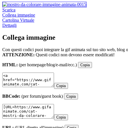
Scarica
Collega immagine
Cartolina Virtuale
Dettagli
Collega immagine
Con questi codici puoi integrare la gif animata sul tuo sito web, blog 
ATTENZIONE:
Questi codici non devono essere modificati!
HTML:
(per homepage/blog/e-mail/ecc.)
Copia
Copia
BBCode:
(per forum/guest book)
Copia
Copia
URL:
(URL diretto all'immagine)
Copia