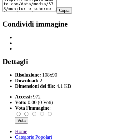
Copia
Condividi immagine
Dettagli
Risoluzione:
108x90
Download:
2
Dimensioni del file:
4.1 KB
Accessi:
972
Voto:
0.00 (0 Voti)
Vota l'immagine
:
Home
Categorie Popolari