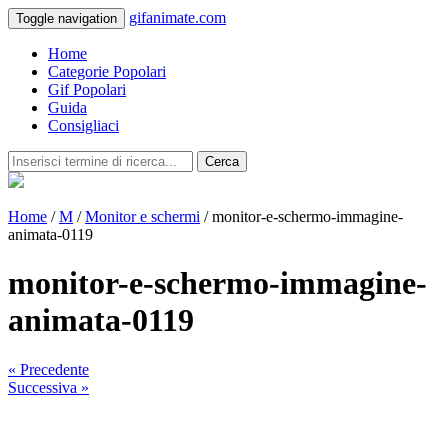
gifanimate.com
Toggle navigation
Home
Categorie Popolari
Gif Popolari
Guida
Consigliaci
Cerca
Home
/
M
/
Monitor e schermi
/ monitor-e-schermo-immagine-
animata-0119
monitor-e-schermo-immagine-
animata-0119
« Precedente
Successiva »