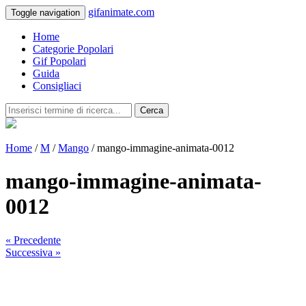
gifanimate.com
Toggle navigation
Home
Categorie Popolari
Gif Popolari
Guida
Consigliaci
Cerca
Home
/
M
/
Mango
/ mango-immagine-animata-0012
mango-immagine-animata-
0012
« Precedente
Successiva »