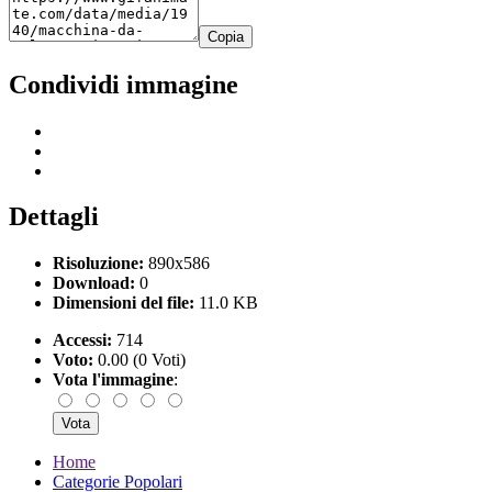
Copia
Condividi immagine
Dettagli
Risoluzione:
890x586
Download:
0
Dimensioni del file:
11.0 KB
Accessi:
714
Voto:
0.00 (0 Voti)
Vota l'immagine
:
Home
Categorie Popolari