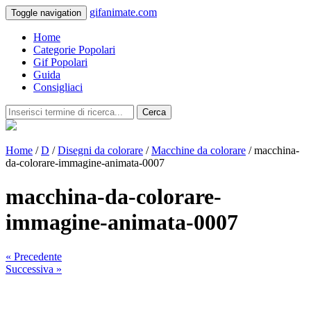
gifanimate.com
Toggle navigation
Home
Categorie Popolari
Gif Popolari
Guida
Consigliaci
Cerca
Home
/
D
/
Disegni da colorare
/
Macchine da colorare
/ macchina-
da-colorare-immagine-animata-0007
macchina-da-colorare-
immagine-animata-0007
« Precedente
Successiva »