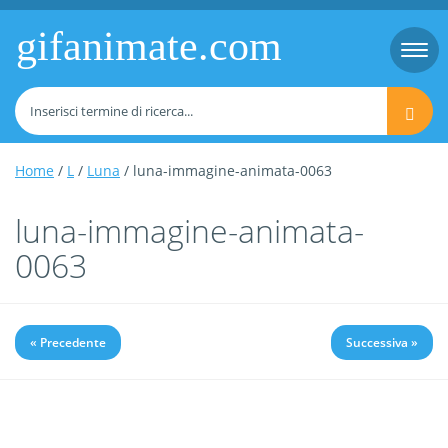
gifanimate.com
Togg
navi
Home
/
L
/
Luna
/ luna-immagine-animata-0063
luna-immagine-animata-
0063
« Precedente
Successiva »