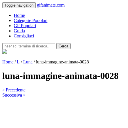
gifanimate.com
Toggle navigation
Home
Categorie Popolari
Gif Popolari
Guida
Consigliaci
Cerca
Home
/
L
/
Luna
/ luna-immagine-animata-0028
luna-immagine-animata-0028
« Precedente
Successiva »