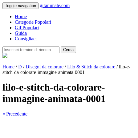
gifanimate.com
Toggle navigation
Home
Categorie Popolari
Gif Popolari
Guida
Consigliaci
Cerca
Home
/
D
/
Disegni da colorare
/
Lilo & Stitch da colorare
/ lilo-e-
stitch-da-colorare-immagine-animata-0001
lilo-e-stitch-da-colorare-
immagine-animata-0001
« Precedente