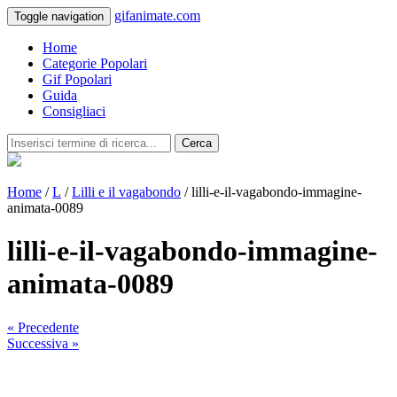
gifanimate.com
Toggle navigation
Home
Categorie Popolari
Gif Popolari
Guida
Consigliaci
Cerca
Home
/
L
/
Lilli e il vagabondo
/ lilli-e-il-vagabondo-immagine-
animata-0089
lilli-e-il-vagabondo-immagine-
animata-0089
« Precedente
Successiva »