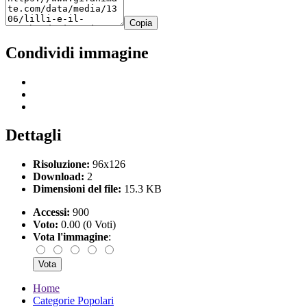
Copia
Condividi immagine
Dettagli
Risoluzione:
96x126
Download:
2
Dimensioni del file:
15.3 KB
Accessi:
900
Voto:
0.00 (0 Voti)
Vota l'immagine
:
Home
Categorie Popolari