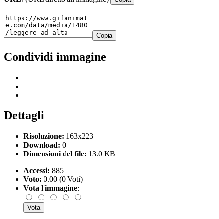
Copia
Condividi immagine
Dettagli
Risoluzione:
163x223
Download:
0
Dimensioni del file:
13.0 KB
Accessi:
885
Voto:
0.00 (0 Voti)
Vota l'immagine
: