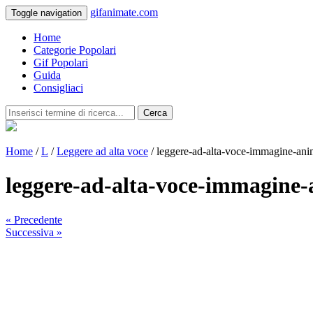
gifanimate.com
Toggle navigation
Home
Categorie Popolari
Gif Popolari
Guida
Consigliaci
Cerca
Home
/
L
/
Leggere ad alta voce
/ leggere-ad-alta-voce-immagine-an
leggere-ad-alta-voce-immagine
« Precedente
Successiva »