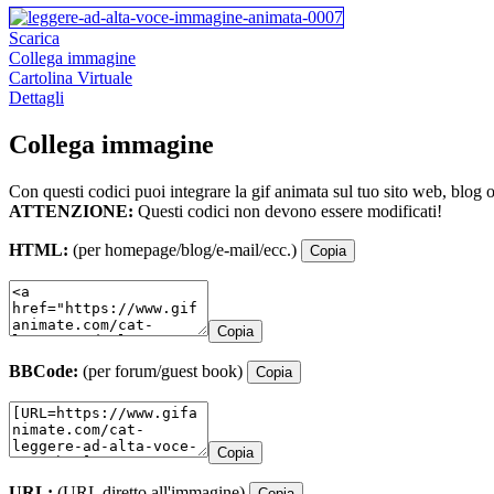
Scarica
Collega immagine
Cartolina Virtuale
Dettagli
Collega immagine
Con questi codici puoi integrare la gif animata sul tuo sito web, blog 
ATTENZIONE:
Questi codici non devono essere modificati!
HTML:
(per homepage/blog/e-mail/ecc.)
Copia
Copia
BBCode:
(per forum/guest book)
Copia
Copia
URL:
(URL diretto all'immagine)
Copia