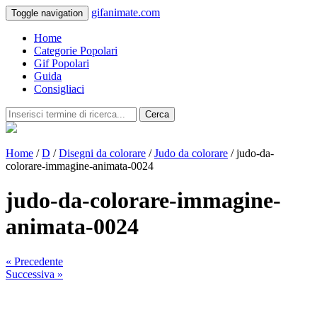
gifanimate.com
Toggle navigation
Home
Categorie Popolari
Gif Popolari
Guida
Consigliaci
Cerca
Home
/
D
/
Disegni da colorare
/
Judo da colorare
/ judo-da-
colorare-immagine-animata-0024
judo-da-colorare-immagine-
animata-0024
« Precedente
Successiva »