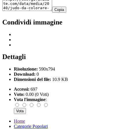
Copia
Condividi immagine
Dettagli
Risoluzione:
590x794
Download:
0
Dimensioni del file:
10.9 KB
Accessi:
697
Voto:
0.00 (0 Voti)
Vota l'immagine
:
Home
Categorie Popolari