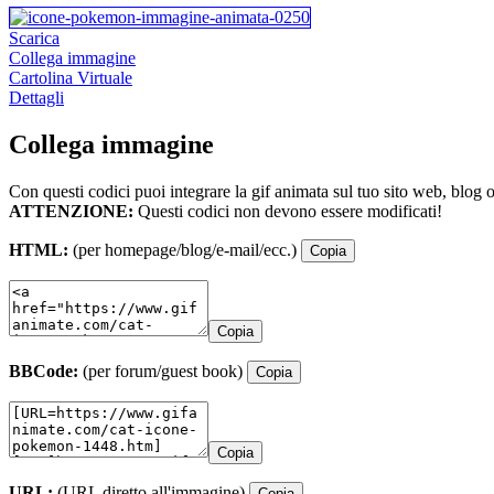
Scarica
Collega immagine
Cartolina Virtuale
Dettagli
Collega immagine
Con questi codici puoi integrare la gif animata sul tuo sito web, blog 
ATTENZIONE:
Questi codici non devono essere modificati!
HTML:
(per homepage/blog/e-mail/ecc.)
Copia
Copia
BBCode:
(per forum/guest book)
Copia
Copia
URL:
(URL diretto all'immagine)
Copia