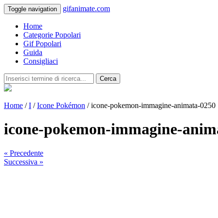
gifanimate.com
Toggle navigation
Home
Categorie Popolari
Gif Popolari
Guida
Consigliaci
Cerca
Home
/
I
/
Icone Pokémon
/ icone-pokemon-immagine-animata-0250
icone-pokemon-immagine-anim
« Precedente
Successiva »