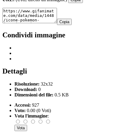
Copia
Condividi immagine
Dettagli
Risoluzione:
32x32
Download:
0
Dimensioni del file:
0.5 KB
Accessi:
927
Voto:
0.00 (0 Voti)
Vota l'immagine
: