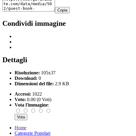
Copia
Condividi immagine
Dettagli
Risoluzione:
105x37
Download:
0
Dimensioni del file:
2.9 KB
Accessi:
1022
Voto:
0.00 (0 Voti)
Vota l'immagine
:
Home
Categorie Popolari