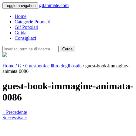
gifanimate.com
Toggle navigation
Home
Categorie Popolari
Gif Popolari
Guida
Consigliaci
Cerca
Home
/
G
/
Guestbook e libro degli ospiti
/ guest-book-immagine-
animata-0086
guest-book-immagine-animata-
0086
« Precedente
Successiva »