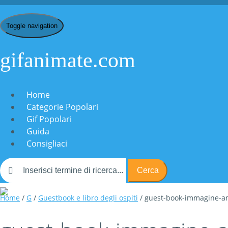
Toggle navigation
gifanimate.com
Home
Categorie Popolari
Gif Popolari
Guida
Consigliaci
Cerca
Home
/
G
/
Guestbook e libro degli ospiti
/ guest-book-immagine-a