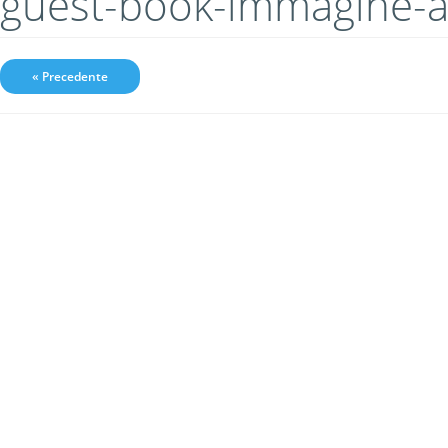
guest-book-immagine-
« Precedente