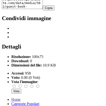
Copia
Condividi immagine
Dettagli
Risoluzione:
100x75
Download:
0
Dimensioni del file:
10.9 KB
Accessi:
958
Voto:
0.00 (0 Voti)
Vota l'immagine
:
Home
Categorie Popolari