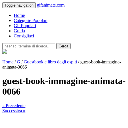
gifanimate.com
Toggle navigation
Home
Categorie Popolari
Gif Popolari
Guida
Consigliaci
Cerca
Home
/
G
/
Guestbook e libro degli ospiti
/ guest-book-immagine-
animata-0066
guest-book-immagine-animata-
0066
« Precedente
Successiva »