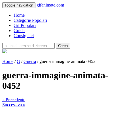
gifanimate.com
Toggle navigation
Home
Categorie Popolari
Gif Popolari
Guida
Consigliaci
Cerca
Home
/
G
/
Guerra
/ guerra-immagine-animata-0452
guerra-immagine-animata-
0452
« Precedente
Successiva »