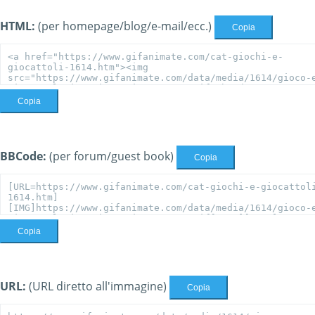
HTML:
(per homepage/blog/e-mail/ecc.)
Copia
Copia
BBCode:
(per forum/guest book)
Copia
Copia
URL:
(URL diretto all'immagine)
Copia