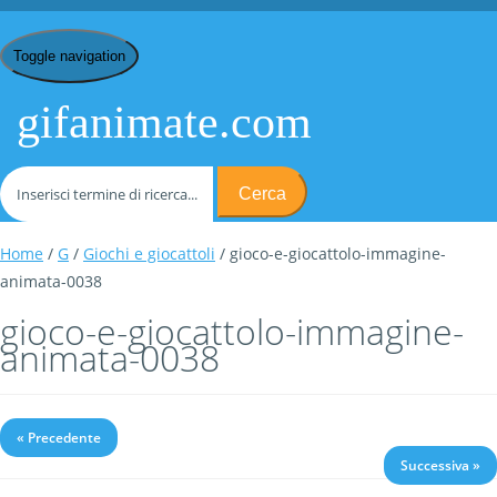
Toggle navigation
gifanimate.com
Cerca
Home
/
G
/
Giochi e giocattoli
/ gioco-e-giocattolo-immagine-
animata-0038
gioco-e-giocattolo-immagine-
animata-0038
« Precedente
Successiva »