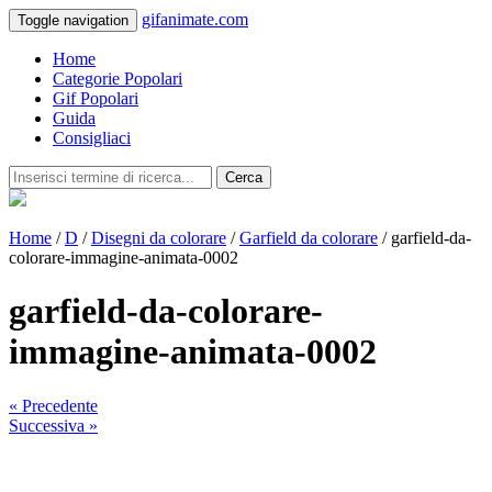
gifanimate.com
Toggle navigation
Home
Categorie Popolari
Gif Popolari
Guida
Consigliaci
Cerca
Home
/
D
/
Disegni da colorare
/
Garfield da colorare
/ garfield-da-
colorare-immagine-animata-0002
garfield-da-colorare-
immagine-animata-0002
« Precedente
Successiva »