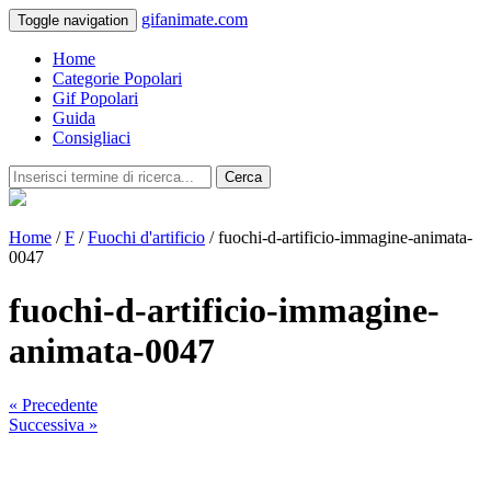
gifanimate.com
Toggle navigation
Home
Categorie Popolari
Gif Popolari
Guida
Consigliaci
Cerca
Home
/
F
/
Fuochi d'artificio
/ fuochi-d-artificio-immagine-animata-
0047
fuochi-d-artificio-immagine-
animata-0047
« Precedente
Successiva »