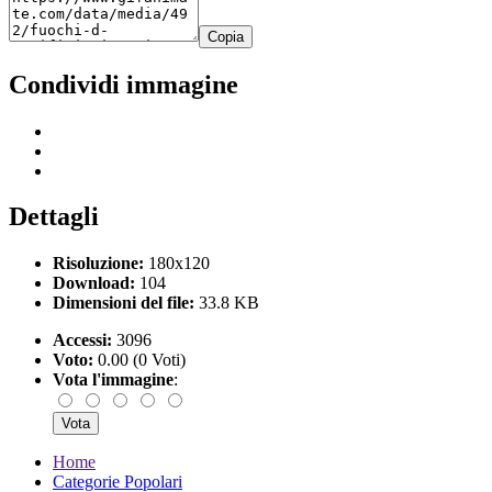
Copia
Condividi immagine
Dettagli
Risoluzione:
180x120
Download:
104
Dimensioni del file:
33.8 KB
Accessi:
3096
Voto:
0.00 (0 Voti)
Vota l'immagine
:
Home
Categorie Popolari