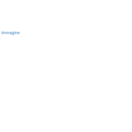
a immagine
i