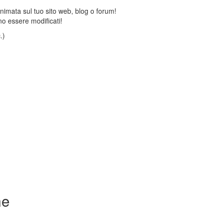
animata sul tuo sito web, blog o forum!
o essere modificati!
.)
ne