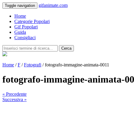
gifanimate.com
Toggle navigation
Home
Categorie Popolari
Gif Popolari
Guida
Consigliaci
Cerca
Home
/
F
/
Fotografi
/ fotografo-immagine-animata-0011
fotografo-immagine-animata-0
« Precedente
Successiva »