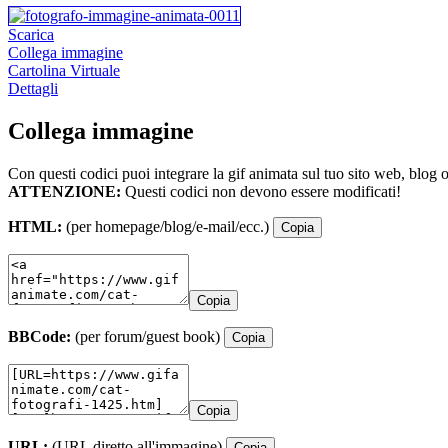
Scarica
Collega immagine
Cartolina Virtuale
Dettagli
Collega immagine
Con questi codici puoi integrare la gif animata sul tuo sito web, blog 
ATTENZIONE:
Questi codici non devono essere modificati!
HTML:
(per homepage/blog/e-mail/ecc.)
Copia
Copia
BBCode:
(per forum/guest book)
Copia
Copia
URL:
(URL diretto all'immagine)
Copia