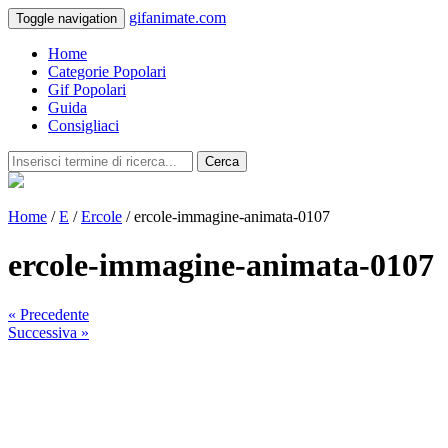
gifanimate.com
Toggle navigation
Home
Categorie Popolari
Gif Popolari
Guida
Consigliaci
Cerca
Home
/
E
/
Ercole
/ ercole-immagine-animata-0107
ercole-immagine-animata-0107
« Precedente
Successiva »