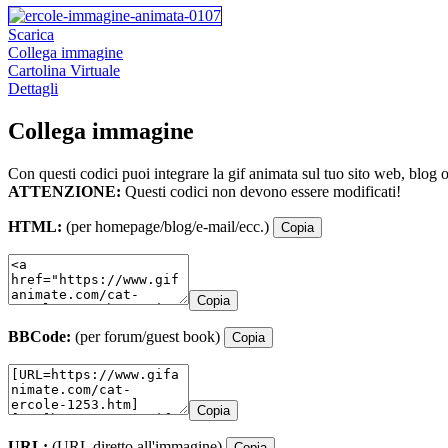
Scarica
Collega immagine
Cartolina Virtuale
Dettagli
Collega immagine
Con questi codici puoi integrare la gif animata sul tuo sito web, blog 
ATTENZIONE:
Questi codici non devono essere modificati!
HTML:
(per homepage/blog/e-mail/ecc.)
Copia
Copia
BBCode:
(per forum/guest book)
Copia
Copia
URL:
(URL diretto all'immagine)
Copia