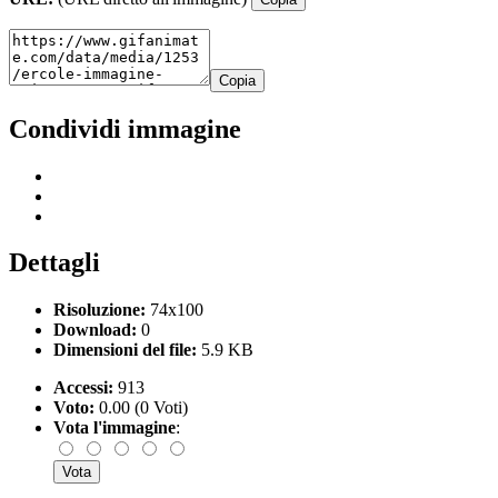
Copia
Condividi immagine
Dettagli
Risoluzione:
74x100
Download:
0
Dimensioni del file:
5.9 KB
Accessi:
913
Voto:
0.00 (0 Voti)
Vota l'immagine
: