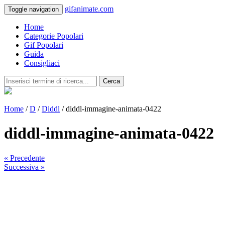
gifanimate.com
Toggle navigation
Home
Categorie Popolari
Gif Popolari
Guida
Consigliaci
Cerca
Home
/
D
/
Diddl
/ diddl-immagine-animata-0422
diddl-immagine-animata-0422
« Precedente
Successiva »