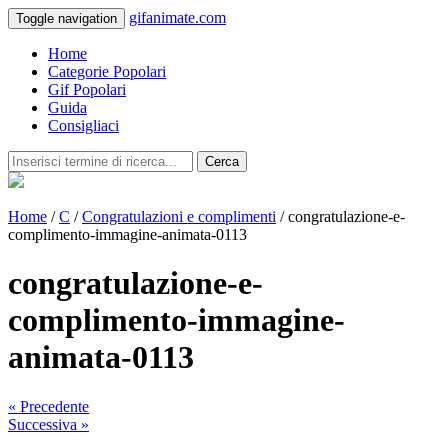
gifanimate.com
Toggle navigation
Home
Categorie Popolari
Gif Popolari
Guida
Consigliaci
Cerca
Home
/
C
/
Congratulazioni e complimenti
/ congratulazione-e-
complimento-immagine-animata-0113
congratulazione-e-
complimento-immagine-
animata-0113
« Precedente
Successiva »