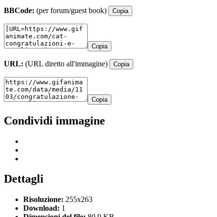
BBCode:
(per forum/guest book)
Copia
Copia
URL:
(URL diretto all'immagine)
Copia
Copia
Condividi immagine
Dettagli
Risoluzione:
255x263
Download:
1
Dimensioni del file:
80.9 KB