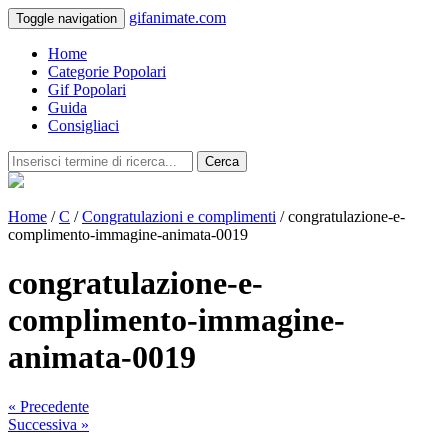
gifanimate.com
Toggle navigation
Home
Categorie Popolari
Gif Popolari
Guida
Consigliaci
Cerca
Home
/
C
/
Congratulazioni e complimenti
/ congratulazione-e-
complimento-immagine-animata-0019
congratulazione-e-
complimento-immagine-
animata-0019
« Precedente
Successiva »