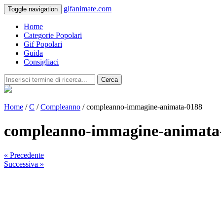
gifanimate.com
Toggle navigation
Home
Categorie Popolari
Gif Popolari
Guida
Consigliaci
Cerca
Home
/
C
/
Compleanno
/ compleanno-immagine-animata-0188
compleanno-immagine-animata
« Precedente
Successiva »