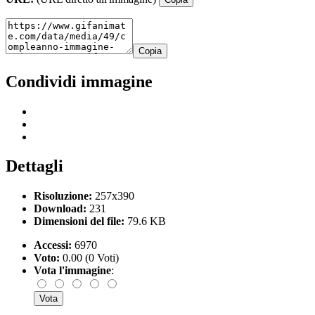
Copia
Condividi immagine
Dettagli
Risoluzione:
257x390
Download:
231
Dimensioni del file:
79.6 KB
Accessi:
6970
Voto:
0.00 (0 Voti)
Vota l'immagine
: