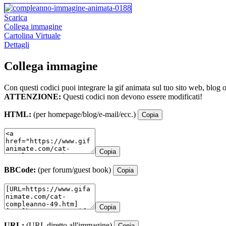
Scarica
Collega immagine
Cartolina Virtuale
Dettagli
Collega immagine
Con questi codici puoi integrare la gif animata sul tuo sito web, blog 
ATTENZIONE:
Questi codici non devono essere modificati!
HTML:
(per homepage/blog/e-mail/ecc.)
Copia
Copia
BBCode:
(per forum/guest book)
Copia
Copia
URL:
(URL diretto all'immagine)
Copia