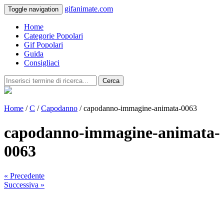
gifanimate.com
Toggle navigation
Home
Categorie Popolari
Gif Popolari
Guida
Consigliaci
Cerca
Home
/
C
/
Capodanno
/ capodanno-immagine-animata-0063
capodanno-immagine-animata-
0063
« Precedente
Successiva »