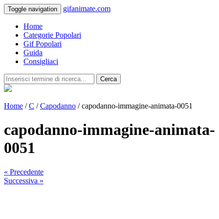
gifanimate.com
Toggle navigation
Home
Categorie Popolari
Gif Popolari
Guida
Consigliaci
Cerca
Home
/
C
/
Capodanno
/ capodanno-immagine-animata-0051
capodanno-immagine-animata-
0051
« Precedente
Successiva »