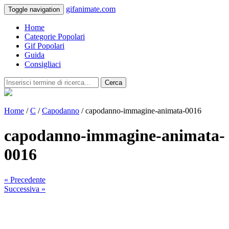
gifanimate.com
Toggle navigation
Home
Categorie Popolari
Gif Popolari
Guida
Consigliaci
Cerca
Home
/
C
/
Capodanno
/ capodanno-immagine-animata-0016
capodanno-immagine-animata-
0016
« Precedente
Successiva »