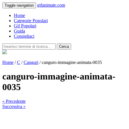
gifanimate.com
Toggle navigation
Home
Categorie Popolari
Gif Popolari
Guida
Consigliaci
Cerca
Home
/
C
/
Canguri
/ canguro-immagine-animata-0035
canguro-immagine-animata-
0035
« Precedente
Successiva »