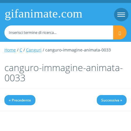
gifanimate.com
Togg
navi
Home
/
C
/
Canguri
/ canguro-immagine-animata-0033
canguro-immagine-animata-
0033
« Precedente
Successiva »