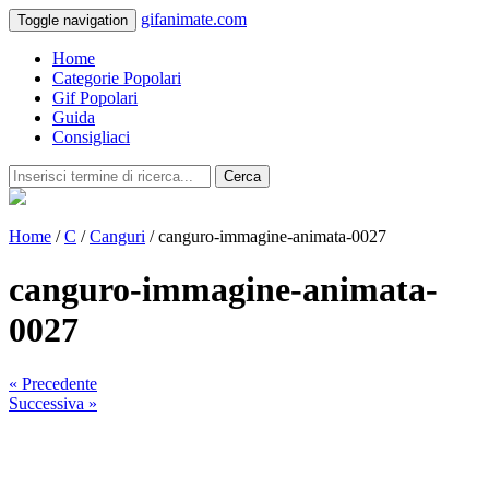
gifanimate.com
Toggle navigation
Home
Categorie Popolari
Gif Popolari
Guida
Consigliaci
Cerca
Home
/
C
/
Canguri
/ canguro-immagine-animata-0027
canguro-immagine-animata-
0027
« Precedente
Successiva »