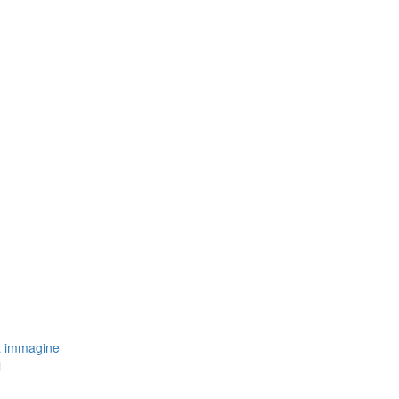
a immagine
i