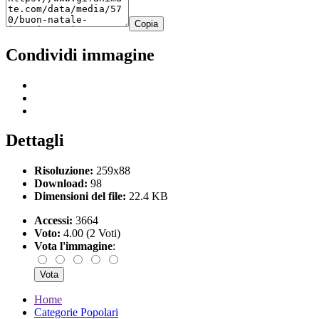
Copia
Condividi immagine
Dettagli
Risoluzione:
259x88
Download:
98
Dimensioni del file:
22.4 KB
Accessi:
3664
Voto:
4.00 (2 Voti)
Vota l'immagine
:
Home
Categorie Popolari