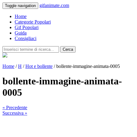
gifanimate.com
Toggle navigation
Home
Categorie Popolari
Gif Popolari
Guida
Consigliaci
Cerca
Home
/
H
/
Hot e bollente
/ bollente-immagine-animata-0005
bollente-immagine-animata-
0005
« Precedente
Successiva »