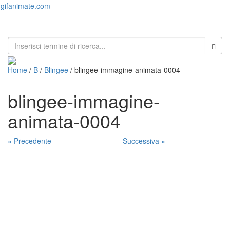
gifanimate.com
Toggl
naviga
Home
/
B
/
Blingee
/ blingee-immagine-animata-0004
blingee-immagine-
animata-0004
« Precedente
Successiva »