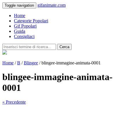
gifanimate.com
Toggle navigation
Home
Categorie Popolari
Gif Popolari
Guida
Consigliaci
Cerca
Home
/
B
/
Blingee
/ blingee-immagine-animata-0001
blingee-immagine-animata-
0001
« Precedente