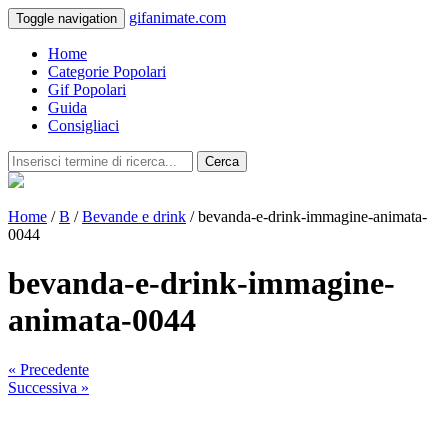
gifanimate.com
Toggle navigation
Home
Categorie Popolari
Gif Popolari
Guida
Consigliaci
Cerca
Home
/
B
/
Bevande e drink
/ bevanda-e-drink-immagine-animata-
0044
bevanda-e-drink-immagine-
animata-0044
« Precedente
Successiva »