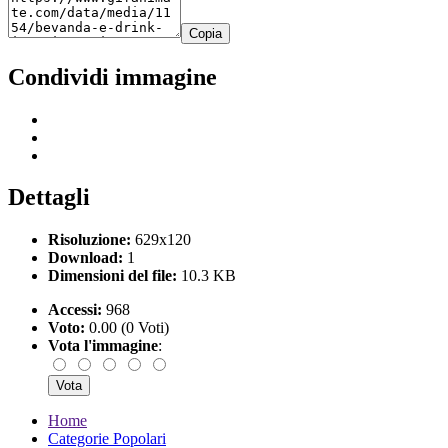
Copia
Condividi immagine
Dettagli
Risoluzione:
629x120
Download:
1
Dimensioni del file:
10.3 KB
Accessi:
968
Voto:
0.00 (0 Voti)
Vota l'immagine
:
Home
Categorie Popolari