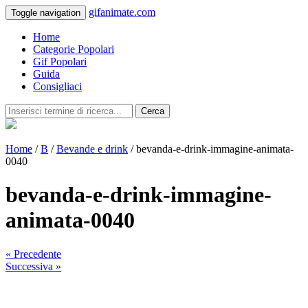
gifanimate.com
Toggle navigation
Home
Categorie Popolari
Gif Popolari
Guida
Consigliaci
Cerca
Home
/
B
/
Bevande e drink
/ bevanda-e-drink-immagine-animata-
0040
bevanda-e-drink-immagine-
animata-0040
« Precedente
Successiva »