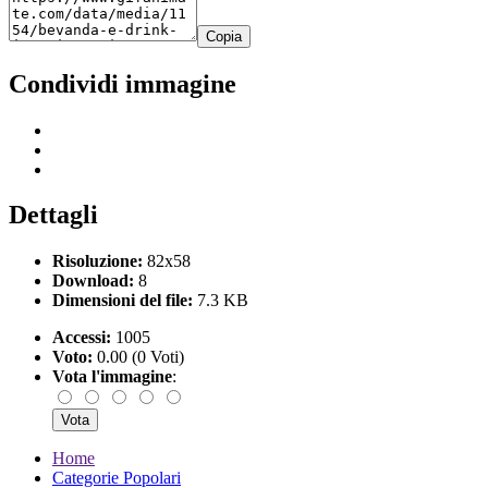
Copia
Condividi immagine
Dettagli
Risoluzione:
82x58
Download:
8
Dimensioni del file:
7.3 KB
Accessi:
1005
Voto:
0.00 (0 Voti)
Vota l'immagine
:
Home
Categorie Popolari