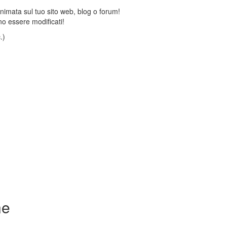
animata sul tuo sito web, blog o forum!
o essere modificati!
.)
ne