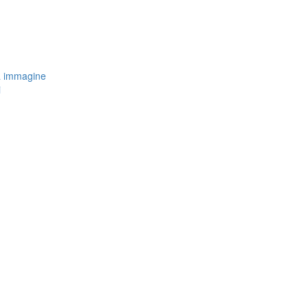
a immagine
i