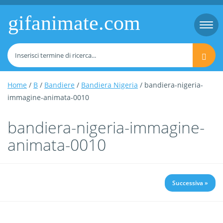
gifanimate.com
Togg
navi
Home
/
B
/
Bandiere
/
Bandiera Nigeria
/ bandiera-nigeria-
immagine-animata-0010
bandiera-nigeria-immagine-
animata-0010
Successiva »