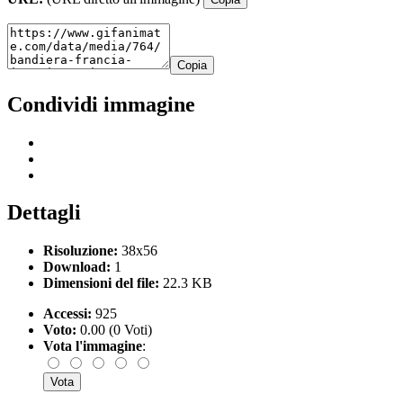
Copia
Condividi immagine
Dettagli
Risoluzione:
38x56
Download:
1
Dimensioni del file:
22.3 KB
Accessi:
925
Voto:
0.00 (0 Voti)
Vota l'immagine
: