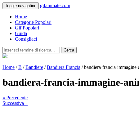
gifanimate.com
Toggle navigation
Home
Categorie Popolari
Gif Popolari
Guida
Consigliaci
Cerca
Home
/
B
/
Bandiere
/
Bandiera Francia
/ bandiera-francia-immagine
bandiera-francia-immagine-an
« Precedente
Successiva »