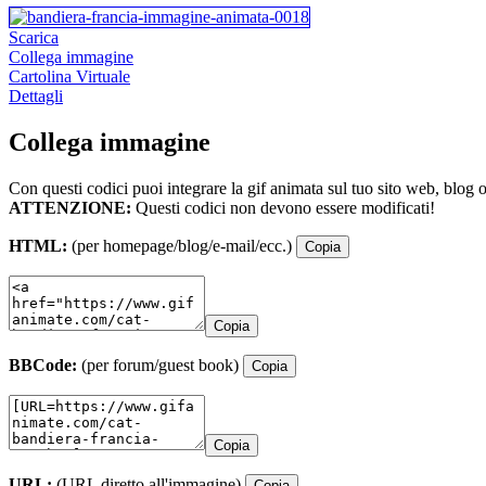
Scarica
Collega immagine
Cartolina Virtuale
Dettagli
Collega immagine
Con questi codici puoi integrare la gif animata sul tuo sito web, blog 
ATTENZIONE:
Questi codici non devono essere modificati!
HTML:
(per homepage/blog/e-mail/ecc.)
Copia
Copia
BBCode:
(per forum/guest book)
Copia
Copia
URL:
(URL diretto all'immagine)
Copia