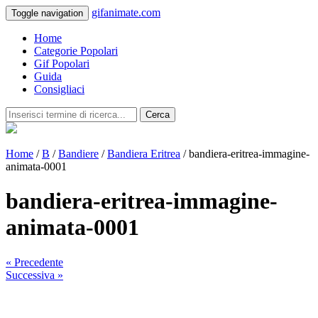
gifanimate.com
Toggle navigation
Home
Categorie Popolari
Gif Popolari
Guida
Consigliaci
Cerca
Home
/
B
/
Bandiere
/
Bandiera Eritrea
/ bandiera-eritrea-immagine-
animata-0001
bandiera-eritrea-immagine-
animata-0001
« Precedente
Successiva »