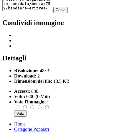
Copia
Condividi immagine
Dettagli
Risoluzione:
48x32
Download:
2
Dimensioni del file:
13.5 KB
Accessi:
830
Voto:
0.00 (0 Voti)
Vota l'immagine
:
Home
Categorie Popolari