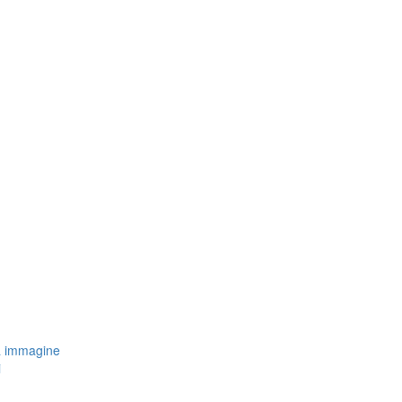
a immagine
i