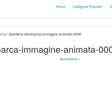
Home
Categorie Popolari
G
arca
/ bandiera-danimarca-immagine-animata-0008
marca-immagine-animata-00
Successiva »