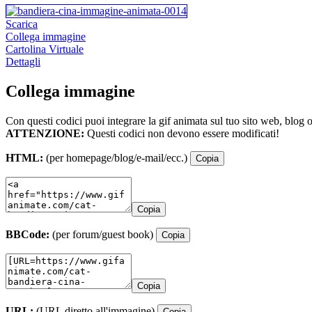
Scarica
Collega immagine
Cartolina Virtuale
Dettagli
Collega immagine
Con questi codici puoi integrare la gif animata sul tuo sito web, blog 
ATTENZIONE:
Questi codici non devono essere modificati!
HTML:
(per homepage/blog/e-mail/ecc.)
Copia
Copia
BBCode:
(per forum/guest book)
Copia
Copia
URL:
(URL diretto all'immagine)
Copia