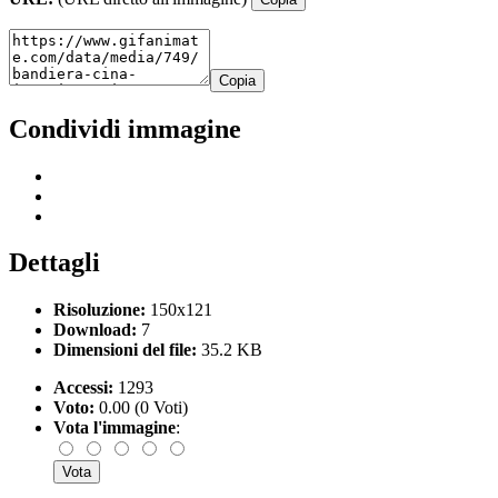
Copia
Condividi immagine
Dettagli
Risoluzione:
150x121
Download:
7
Dimensioni del file:
35.2 KB
Accessi:
1293
Voto:
0.00 (0 Voti)
Vota l'immagine
: