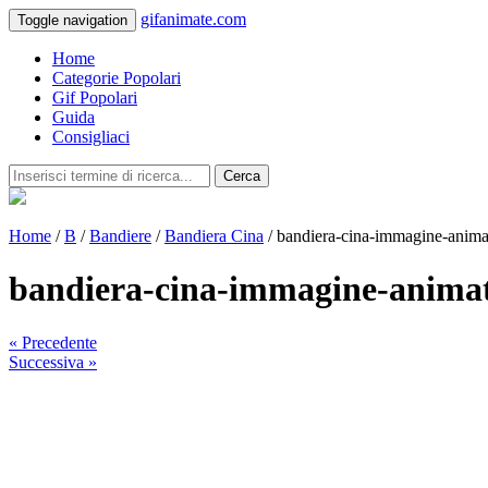
gifanimate.com
Toggle navigation
Home
Categorie Popolari
Gif Popolari
Guida
Consigliaci
Cerca
Home
/
B
/
Bandiere
/
Bandiera Cina
/ bandiera-cina-immagine-anim
bandiera-cina-immagine-anima
« Precedente
Successiva »