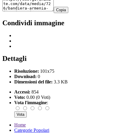
Copia
Condividi immagine
Dettagli
Risoluzione:
101x75
Download:
0
Dimensioni del file:
3.3 KB
Accessi:
854
Voto:
0.00 (0 Voti)
Vota l'immagine
:
Home
Categorie Popolari