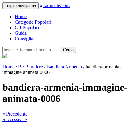
gifanimate.com
Toggle navigation
Home
Categorie Popolari
Gif Popolari
Guida
Consigliaci
Cerca
Home
/
B
/
Bandiere
/
Bandiera Armenia
/ bandiera-armenia-
immagine-animata-0006
bandiera-armenia-immagine-
animata-0006
« Precedente
Successiva »