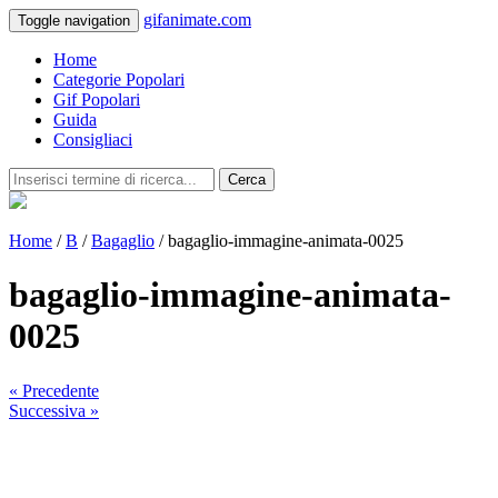
gifanimate.com
Toggle navigation
Home
Categorie Popolari
Gif Popolari
Guida
Consigliaci
Cerca
Home
/
B
/
Bagaglio
/ bagaglio-immagine-animata-0025
bagaglio-immagine-animata-
0025
« Precedente
Successiva »